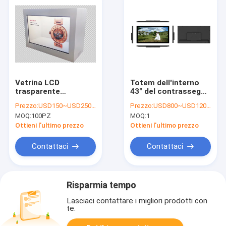
Vetrina LCD
Totem dell'interno
trasparente
43" del contrassegno
dell'esposizione
di Digital di pubblicità
Prezzo:
USD150~USD250/pc
Prezzo:
USD800~USD1200/pc
Digital di Android del
LCD memoria del
MOQ:
100PZ
MOQ:
1
contrassegno
cavalletto
interattivo di OS WIFI
1920*1080P 8GB
Ottieni l'ultimo prezzo
Ottieni l'ultimo prezzo
4G LTE
Contattaci
Contattaci
Risparmia tempo
Lasciaci contattare i migliori prodotti con
te.