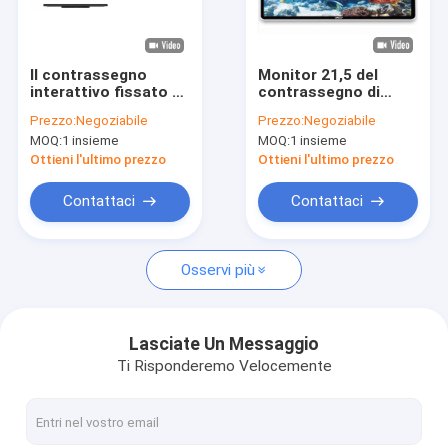
Giro della fabbrica
Controllo di qualità
Il contrassegno
Monitor 21,5 del
interattivo fissato al
contrassegno di
Contattici
muro di Sunchip
Digital dello schermo
Prezzo:
Negoziabile
Prezzo:
Negoziabile
Digital visualizza 32"
piano del Super Slim
MOQ:
1 insieme
MOQ:
1 insieme
lan LCD BT 4G di WIFI
macchina di plastica
Notizie
di pubblicità del
di pubblicità LCD di
Ottieni l'ultimo prezzo
Ottieni l'ultimo prezzo
giocatore
wifi dell'esposizione
facoltativo
di tocco 23,8 27
Casi
Contattaci
Contattaci
32Inch
Gallery
Osservi più
Bordo di sistema embedded
Lasciate Un Messaggio
Ti Risponderemo Velocemente
Bordo incluso del BRACCIO
Bordo incluso di Linux