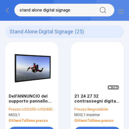
Stand Alone Digital Signage
(25)
Dell'ANNUNCIO del
21 24 27 32
supporto pannello
contrassegni digitali
interattivo HD
di pubblicità fissati al
Prezzo:
USD250~USD400/pc
Prezzo:
Negoziabile
AC110V-240V del
muro del video
MOQ:
1
MOQ:
1 insieme
vetro temperato del
dell'attrezzatura di
contrassegno di
Android 11 del
Ottieni l'ultimo prezzo
Ottieni l'ultimo prezzo
Digital da solo
lettore multimediale