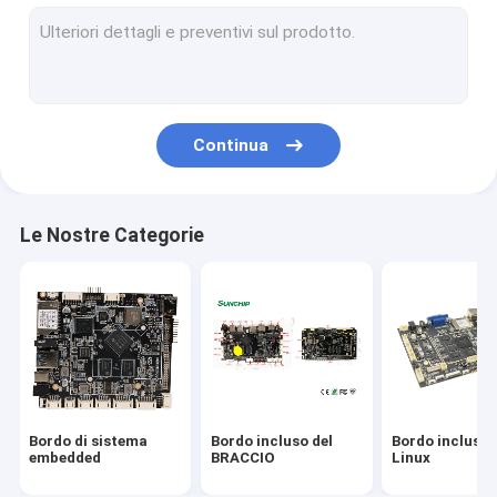
PC commerciale della compressa
Media Player
esposizione LCD allungata
Continua
segnaletica digitale interattiva
Android ha incluso il bordo
Le Nostre Categorie
Bordo RK3399
Bordo industriale del BRACCIO
Bordo RK3288
Bordo di sistema
Bordo incluso del
Bordo incluso 
embedded
BRACCIO
Linux