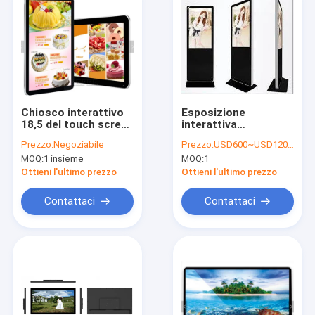
Chiosco interattivo
Esposizione
18,5 del touch screen
interattiva
del contrassegno di
commerciale 49"
Prezzo:
Negoziabile
Prezzo:
USD600~USD1200/pc
Android Digital 21,5
dell'affissione a
MOQ:
1 insieme
MOQ:
1
23,8 27 32 CPU a 43
cristalli liquidi del
pollici di 4G LTE WIFI
contrassegno di
Ottieni l'ultimo prezzo
Ottieni l'ultimo prezzo
RK3568 RK3288
Digital pavimento
RK3399
che sta il chiosco
Contattaci
Contattaci
della rete 4G
Casa
Prodotti
Circa noi