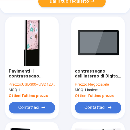
Dai il tuo requisito
Pavimenti il
contrassegno
contrassegno
dell'interno di Digital
interattivo diritto 32"
a 32 pollici con il
Prezzo:
USD300~USD1200/pc
Prezzo:
Negoziabile
di Digital Digital
contenuto del CMS
MOQ:
1
MOQ:
1 insieme
gigahertz RAM DDR3
che si alimenta per la
2G di frequenza 1,6
vendita, pubblicità,
Ottieni l'ultimo prezzo
Ottieni l'ultimo prezzo
posizione, macchina
della medicina
Contattaci
Contattaci