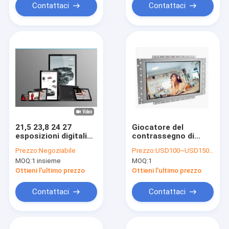
dell'esposizione
Contattaci
Contattaci
touch screen
dell'affissione a
cristalli liquidi
21,5 23,8 24 27
Giocatore del
esposizioni digitali
contrassegno di
interattiva di tocco
Digital della rete della
Prezzo:
Negoziabile
Prezzo:
USD100~USD1500/pc
del monitor del
pagina aperta con il
MOQ:
1 insieme
MOQ:
1
contrassegno di lan
CMS Android della
4G USB di Media
rete 4G a 10,1 pollici
Ottieni l'ultimo prezzo
Ottieni l'ultimo prezzo
Player WIFI BT del
contrassegno di
Contattaci
Contattaci
32inch Digital