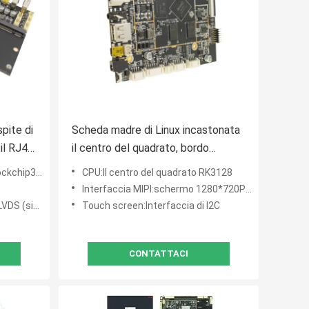
spite di
Scheda madre di Linux incastonata
il RJ45
il centro del quadrato, bordo
ux
industriale di Linux della compressa
kchip3288
CPU:Il centro del quadrato RK3128
dell'unità di elaborazione STB
Interfaccia MIPI:schermo 1280*720P di sostegno
ppi, 8 doppi)
Touch screen:Interfaccia di I2C
CONTATTACI