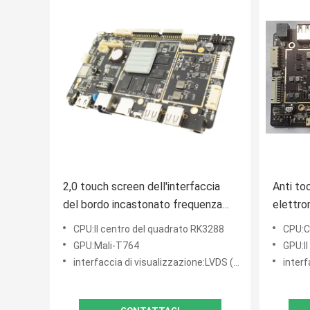
2,0 touch screen dell'interfaccia
Anti to
del bordo incastonato frequenza
elettr
RK3288 I2C del gigahertz Linux
60HZ de
CPU:Il centro del quadrato RK3288
CPU:Cort
centro 
GPU:Mali-T764
GPU:Il
interfaccia di visualizzazione:LVDS (singolo, 6 doppi, 8 doppi)
interfacci