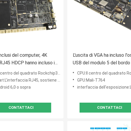
inclusi del computer, 4K
L'uscita di VGA ha incluso l'o
 RJ45 HDCP hanno incluso i
USB del modulo 5 del bordo 
i CPU
il PoE 2.4G 5G WiFi 3G di Lin
 centro del quadrato Rockchip3328
CPU:Il centro del quadrato Roc
L'interfaccia RJ45, sostiene 10M/100M Ethernet
GPU:Mali-T764
droid 6,0 o sopra
interfaccia dell'esposizione:LVDS (singolo, 6 do
CONTATTACI
CONTATTACI