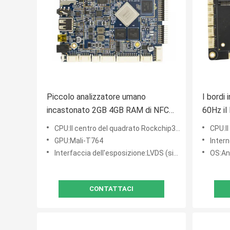
Piccolo analizzatore umano
I bordi 
incastonato 2GB 4GB RAM di NFC
60Hz il
del sensore RFID del bordo di Linux
bordi d
CPU:Il centro del quadrato Rockchip3288
CPU:Il
2,2 gigahertz
GPU:Mali-T764
Internet:
Interfaccia dell'esposizione:LVDS (singolo, 6 doppi, 8 doppi
OS:An
CONTATTACI