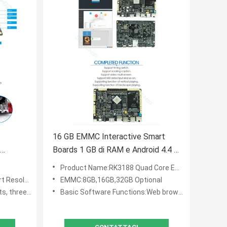
16 GB EMMC Interactive Smart
Boards 1 GB di RAM e Android 4.4 o
0M
superiore
Product Name:RK3188 Quad Core Embedded Linux Board with 1GB DDR3 and 16GB Memory for Display
 1920*1080P
EMMC:8GB,16GB,32GB Optional
d more peripherals
Basic Software Functions:Web browsing, web chat, e-mail, e-books, and resource managers