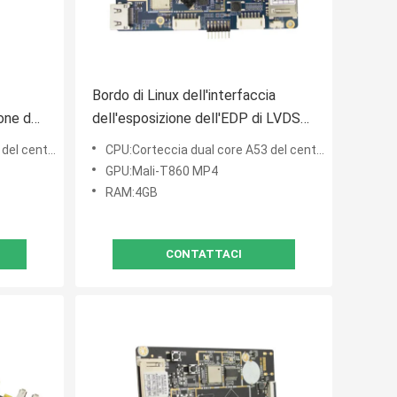
Bordo di Linux dell'interfaccia
ione del
dell'esposizione dell'EDP di LVDS
micro, bordo di sistema embedded
el centro RK3399 sei
CPU:Corteccia dual core A53 del centro della corteccia A72+quad del centro RK3399 sei
di RK3399 GPIO UART TTL
GPU:Mali-T860 MP4
RAM:4GB
CONTATTACI