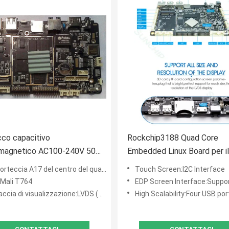
cco capacitivo
Rockchip3188 Quad Core
omagnetico AC100-240V 50-
Embedded Linux Board per il
l bordo RK3288 di Linux del
supporto Internet 10M/10
eccia A17 del centro del quadrato Rockchip3288
Touch Screen:I2C Interface
del quadrato
Ethernet e gestori di risorse
 Mali T764
EDP Screen Interface:Support Resolution
a di visualizzazione:LVDS (singolo, 6 doppi, 8 doppi)
High Scalability:Four USB ports, three serial ports, can expan