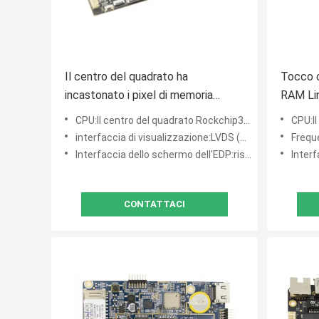
Il centro del quadrato ha
Tocco 
incastonato i pixel di memoria
RAM Lin
800W del bordo 1GB DDR3 16GB di
minusco
CPU:Il centro del quadrato Rockchip3188
CPU:Il
Linux per esposizione
interfaccia di visualizzazione:LVDS (singolo, 6 doppi, 8 doppi)
Frequ
Interfaccia dello schermo dell'EDP:risoluzione 1920*1080P di sostegno
Interfaccia
CONTATTACI