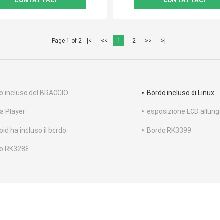
CONTATTACI
CONTATTACI
Page 1 of 2
|<
<<
1
2
>>
>|
o incluso del BRACCIO
Bordo incluso di Linux
a Player
esposizione LCD allung
id ha incluso il bordo
Bordo RK3399
o RK3288