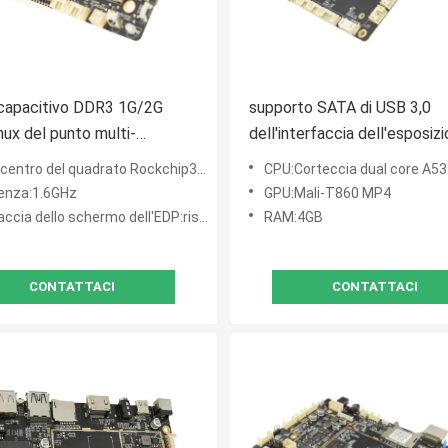
capacitivo DDR3 1G/2G
supporto SATA di USB 3,0
ux del punto multi-
dell'interfaccia dell'esposiz
lo del bordo RJ45 di 4 IO
bordo incluso EDP tre di
 centro del quadrato Rockchip3188
CPU:Corteccia dual core A53 del centro della corteccia A72+quad d
1920*1080P Linux
enza:1.6GHz
GPU:Mali-T860 MP4
 dello schermo dell'EDP:risoluzione 1920*1080P di sostegno
RAM:4GB
CONTATTACI
CONTATTACI