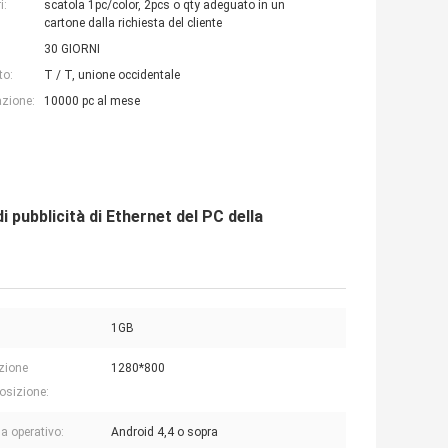
i:
scatola 1pc/color, 2pcs o qty adeguato in un
cartone dalla richiesta del cliente
30 GIORNI
to:
T / T, unione occidentale
azione:
10000 pc al mese
pubblicità di Ethernet del PC della
1GB
zione
1280*800
posizione:
a operativo:
Android 4,4 o sopra