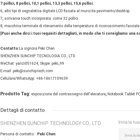
7 pollici, 8 pollici, 10,1 pollici, 13,3 pollici, 15,6 pollici.
6, altri tipi di segnaletica digitale LCD fissata al muro/da pavimento/desktop.
7, scrivania touch incorporata: come 32 pollici.
8, macchina terminale di rilevamento della temperatura di riconoscimento facciale:
[Puoi anche dirci i tuoi requisiti dettagliati, in modo che ti consigliamo una 
Contatto:
La signora Peki Chen
SHENZHEN SUNCHIP TECNOLOGIA CO., LTD
WeChat: yanzi051624, Skype: peki_99
E-mail: peki@sunchip-tech.com
Cellulare/WhatsApp: +86-18617109639
,
Prodotto Tag:
esposizione del contrassegno dell'elevatore
Notebook Tablet P
Dettagli di contatto
Invia la tu
SHENZHEN SUNCHIP TECHNOLOGY CO., LTD.
Persona di contatto:
Peki Chen