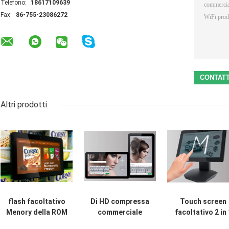
Telefono:
18617109639
Fax:
86-755-23086272
Altri prodotti
flash facoltativo
Di HD compressa
Touch screen
Menory della ROM
commerciale
facoltativo 2 in 
600MHZ GPU 8GB
Android del
PC della