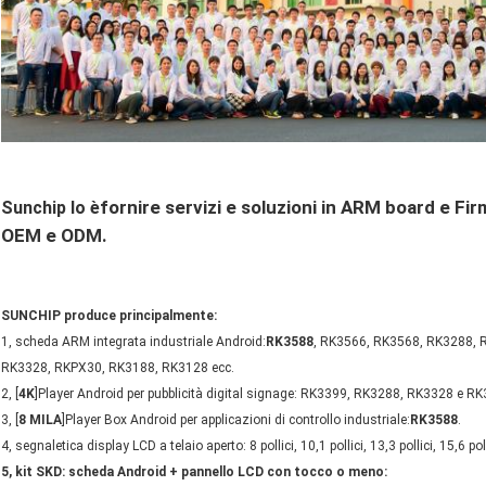
fornire servizi e soluzioni in ARM board e
Fir
Sunchip lo è
OEM e ODM.
SUNCHIP produce principalmente:
1, scheda ARM integrata industriale Android:
RK3588
, RK3566, RK3568, RK3288, 
RK3328, RKPX30, RK3188, RK3128 ecc.
2, [
4K
]Player Android per pubblicità digital signage: RK3399, RK3288, RK3328 e R
3, [
8 MILA
]Player Box Android per applicazioni di controllo industriale:
RK3588
.
4, segnaletica display LCD a telaio aperto: 8 pollici, 10,1 pollici, 13,3 pollici, 15,6 poll
5, kit SKD: scheda Android + pannello LCD con tocco o meno: