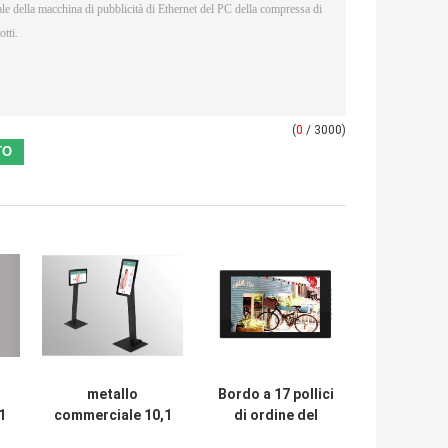
(
0
/ 3000)
metallo
Bordo a 17 pollici
1
commerciale 10,1
di ordine del
dell'ABS del
menu