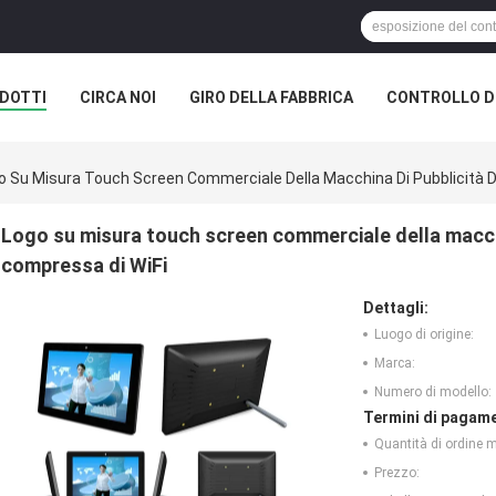
DOTTI
CIRCA NOI
GIRO DELLA FABBRICA
CONTROLLO DI
o Su Misura Touch Screen Commerciale Della Macchina Di Pubblicità Di
Logo su misura touch screen commerciale della macchin
compressa di WiFi
Dettagli:
Luogo di origine:
Marca:
Numero di modello:
Termini di pagame
Quantità di ordine 
Prezzo: