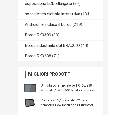
esposizione LCD allungata
(27)
segnaletica digitale interattiva
(131)
Android ha incluso il bordo
(219)
Bordo RK3399
(38)
Bordo industriale del BRACCIO
(44)
Bordo RK3288
(71)
MIGLIORI PRODOTTI
Umidità commerciale del PC RK3288
Android 5,1 WIFI 0-90% della compressa
dello stivale di personalizzazione
Plastica a 15,6 pollici del PC della
compressa del taccuino dell'elevatore
con il contenuto del telecomando di OS di