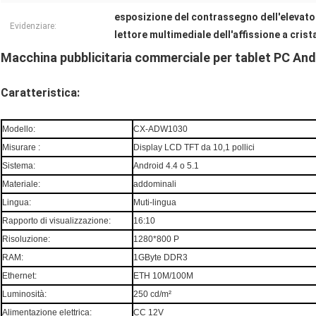
esposizione del contrassegno dell'elevato
Evidenziare:
lettore multimediale dell'affissione a cristal
Macchina pubblicitaria commerciale per tablet PC Andr
Caratteristica:
Modello:
CX-ADW1030
Misurare :
Display LCD TFT da 10,1 pollici
Sistema:
Android 4.4 o 5.1
Materiale:
addominali
Lingua:
Muti-lingua
Rapporto di visualizzazione:
16:10
Risoluzione:
1280*800 P
RAM:
1GByte DDR3
Ethernet:
ETH 10M/100M
Luminosità:
250 cd/m²
Alimentazione elettrica:
CC 12V