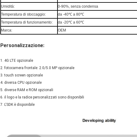
Umidità:
0-90%, senza condensa
Temperatura di stoccaggio:
da -40℃ a 80℃
Temperatura di funzionamento:
da -20℃ a 60℃
Marca:
OEM
Personalizzazione:
1. 4G LTE opzionale
2. fotocamera frontale: 2.0/5.0 MP opzionale
3. touch screen opzionale
4. diversa CPU opzionale
5. diverse RAM e ROM opzionali
6. il logo e la radice personalizzati sono disponibili
7. L'SDK è disponibile