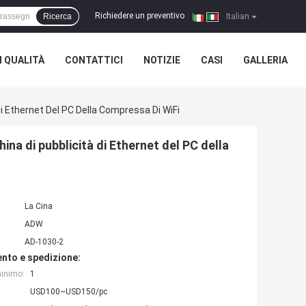
Richiedere un preventivo
Ricerca
|
Italian
 QUALITÀ
CONTATTICI
NOTIZIE
CASI
GALLERIA
 Ethernet Del PC Della Compressa Di WiFi
a di pubblicità di Ethernet del PC della
La Cina
ADW
AD-1030-2
nto e spedizione:
minimo:
1
USD100~USD150/pc