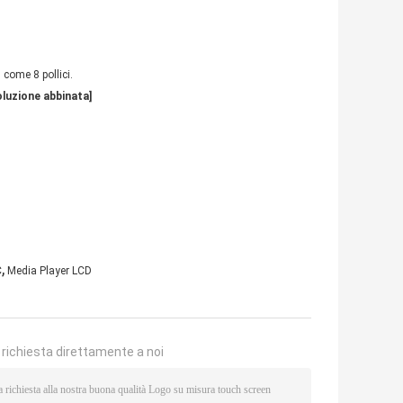
 come 8 pollici.
soluzione abbinata]
,
C
Media Player LCD
a richiesta direttamente a noi