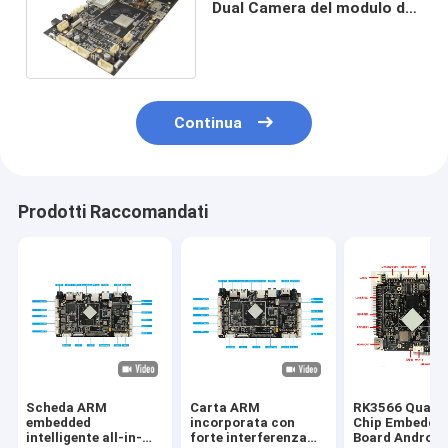
Dual Camera del modulo del
bordo 3G 4G del BRACCIO
inclusa PCIE
Continua
Prodotti Raccomandati
Scheda ARM
Carta ARM
RK3566 Quad-
embedded
incorporata con
Chip Embedde
intelligente all-in-
forte interferenza
Board Android