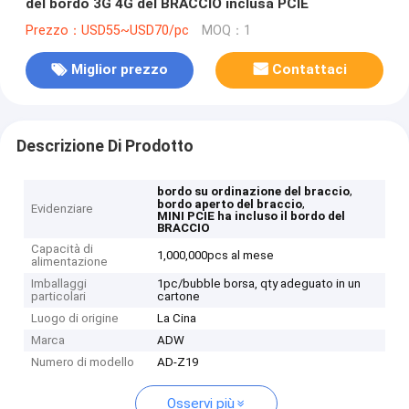
del bordo 3G 4G del BRACCIO inclusa PCIE
Prezzo：USD55~USD70/pc
MOQ：1
Miglior prezzo
Contattaci
Descrizione Di Prodotto
,
bordo su ordinazione del braccio
,
bordo aperto del braccio
Evidenziare
MINI PCIE ha incluso il bordo del
BRACCIO
Capacità di
1,000,000pcs al mese
alimentazione
Imballaggi
1pc/bubble borsa, qty adeguato in un
particolari
cartone
Luogo di origine
La Cina
Marca
ADW
Numero di modello
AD-Z19
Osservi più