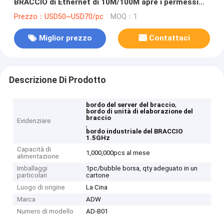
BRACCIO di Ethernet di 10M/100M apre i permessi
della radice
Prezzo：USD50~USD70/pc
MOQ：1
Miglior prezzo
Contattaci
Descrizione Di Prodotto
,
bordo del server del braccio
bordo di unità di elaborazione del
braccio
Evidenziare
,
bordo industriale del BRACCIO
1.5GHz
Capacità di
1,000,000pcs al mese
alimentazione
Imballaggi
1pc/bubble borsa, qty adeguato in un
particolari
cartone
Luogo di origine
La Cina
Marca
ADW
Numero di modello
AD-B01