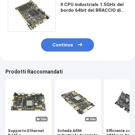
Il CPU industriale 1.5GHz del
bordo 64bit del BRACCIO di
Ethernet di 10M/100M apre i
permessi della radice
Continua
Prodotti Raccomandati
Supporto Ethernet
Scheda ARM
Efficiente cont