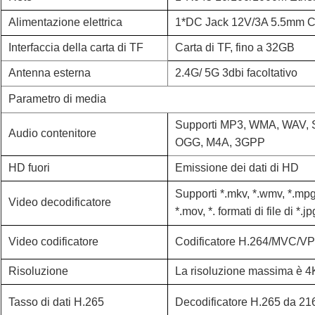
Alimentazione elettrica
1*DC Jack 12V/3A 5.5mm C
Interfaccia della carta di TF
Carta di TF, fino a 32GB
Antenna esterna
2.4G/ 5G 3dbi facoltativo
Parametro di media
Supporti MP3, WMA, WAV,
Audio contenitore
OGG, M4A, 3GPP
HD fuori
Emissione dei dati di HD
Supporti *.mkv, *.wmv, *.mpg,
Video decodificatore
*.mov, *. formati di file di *.j
Video codificatore
Codificatore H.264/MVC/V
Risoluzione
La risoluzione massima è 
Tasso di dati H.265
Decodificatore H.265 da 2