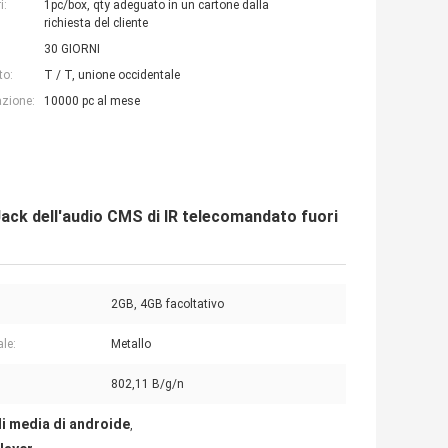
i:
1pc/box, qty adeguato in un cartone dalla
richiesta del cliente
30 GIORNI
to:
T / T, unione occidentale
azione:
10000 pc al mese
 Jack dell'audio CMS di IR telecomandato fuori
2GB, 4GB facoltativo
ale:
Metallo
802,11 B/g/n
di media di androide
,