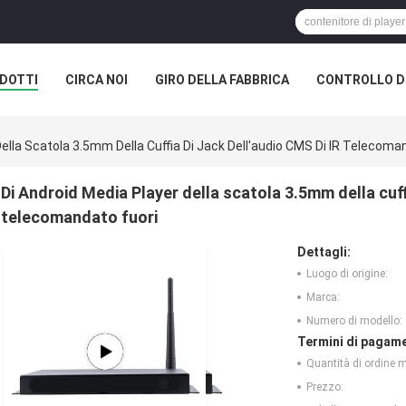
DOTTI
CIRCA NOI
GIRO DELLA FABBRICA
CONTROLLO DI
Della Scatola 3.5mm Della Cuffia Di Jack Dell'audio CMS Di IR Telecoma
Di Android Media Player della scatola 3.5mm della cuff
telecomandato fuori
Dettagli:
Luogo di origine:
Marca:
Numero di modello:
Termini di pagame
Quantità di ordine 
Prezzo: