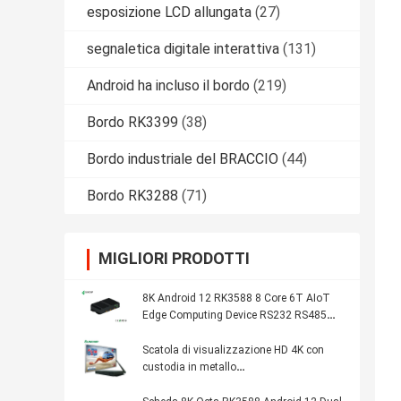
esposizione LCD allungata
(27)
segnaletica digitale interattiva
(131)
Android ha incluso il bordo
(219)
Bordo RK3399
(38)
Bordo industriale del BRACCIO
(44)
Bordo RK3288
(71)
MIGLIORI PRODOTTI
8K Android 12 RK3588 8 Core 6T AIoT
Edge Computing Device RS232 RS485
WIFI 5 Dual Ethernet Media Player Box
Scatola di visualizzazione HD 4K con
custodia in metallo
RK3328/RK3288/RK3399 Scatola per