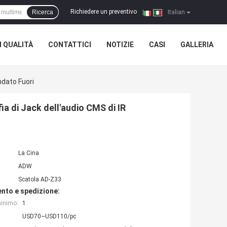
Richiedere un preventivo
Ricerca
|
Italian
 QUALITÀ
CONTATTICI
NOTIZIE
CASI
GALLERIA
ndato Fuori
ia di Jack dell'audio CMS di IR
La Cina
ADW
Scatola AD-Z33
nto e spedizione:
minimo:
1
USD70~USD110/pc