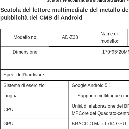
Scatola telecomandata di Android Media P
Scatola del lettore multimediale del metallo del
pubblicità del CMS di Android
Name di
Modello no:
AD-Z33
modello:
Dimensione:
170*96*20M
Spec. dell'hardware
Sistema di esercizio
Google Android 5,1
Lingua
… Supporto multilingue cine
Unità di elaborazione del
CPU
MPCore del Quadrato-cent
GPU
BRACCIO Mali-T764 GPU