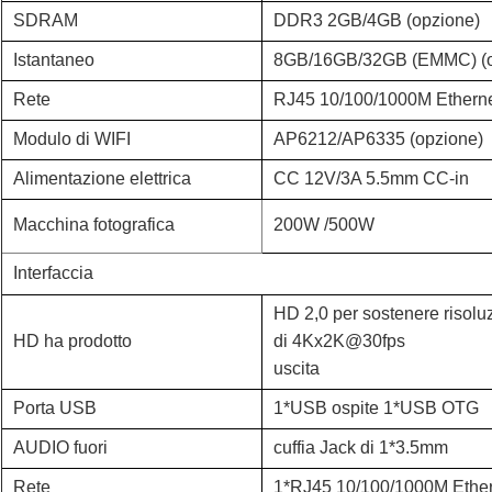
SDRAM
DDR3 2GB/4GB (opzione)
Istantaneo
8GB/16GB/32GB (EMMC) (o
Rete
RJ45 10/100/1000M Ethern
Modulo di WIFI
AP6212/AP6335 (opzione)
Alimentazione elettrica
CC 12V/3A 5.5mm CC-in
Macchina fotografica
200W /500W
Interfaccia
HD 2,0 per sostenere riso
HD ha prodotto
di 4Kx2K@30fps
uscita
Porta USB
1*USB ospite 1*USB OTG
AUDIO fuori
cuffia Jack di 1*3.5mm
Rete
1*RJ45 10/100/1000M Ethe