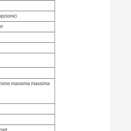
pzione)
et
luzione massima massima
rnet