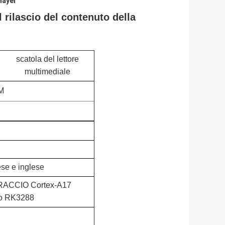
layer
 rilascio del contenuto della
scatola del lettore
multimediale
M
se e inglese
 BRACCIO Cortex-A17
ro RK3288