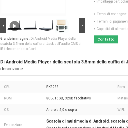
Imballaggi particolar
Tempi di consegna:
Termini di pagamen
Capacità di aliment
Grande immagine :
Di Android Media Player della
Contatto
scatola 3.5mm della cuffia di Jack dell'audio CMS di
IR telecomandato fuori
Di Android Media Player della scatola 3.5mm della cuffia di
descrizione
CPU:
RK3288
Ram:
ROM:
8GB, 16GB, 32GB facoltativo
Materi
OS:
Android 5,0 o sopra
WIFI:
Scatola di multimedia di Android
scatola 
,
Evidenziare: