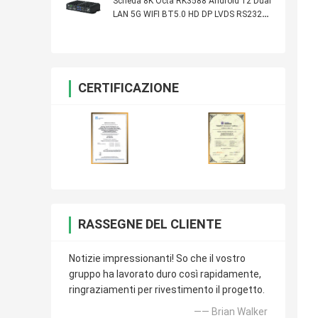
lettore multimediale di rete con CPU
Scheda 8K Octa RK3588 Android 12 Dual
opzionale
LAN 5G WIFI BT5.0 HD DP LVDS RS232
RS485 MINI PC Controller industriale
CERTIFICAZIONE
RASSEGNE DEL CLIENTE
Notizie impressionanti! So che il vostro
gruppo ha lavorato duro così rapidamente,
ringraziamenti per rivestimento il progetto.
—— Brian Walker