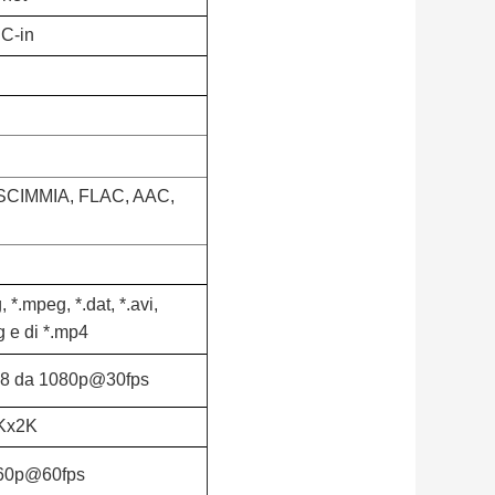
C-in
 SCIMMIA, FLAC, AAC,
 *.mpeg, *.dat, *.avi,
pg e di *.mp4
P8 da 1080p@30fps
4Kx2K
160p@60fps