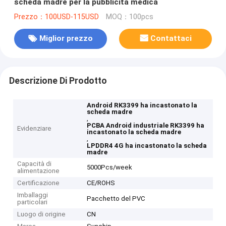
scheda madre per la pubblicità medica
Prezzo：100USD-115USD
MOQ：100pcs
Miglior prezzo
Contattaci
Descrizione Di Prodotto
Android RK3399 ha incastonato la
scheda madre
,
PCBA Android industriale RK3399 ha
Evidenziare
incastonato la scheda madre
,
LPDDR4 4G ha incastonato la scheda
madre
Capacità di
5000Pcs/week
alimentazione
Certificazione
CE/ROHS
Imballaggi
Pacchetto del PVC
particolari
Luogo di origine
CN