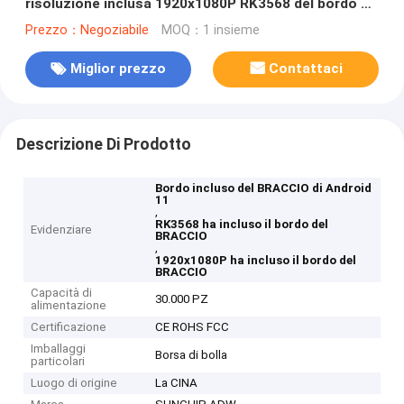
risoluzione inclusa 1920x1080P RK3568 del bordo da
Sunchip
Prezzo：Negoziabile
MOQ：1 insieme
Miglior prezzo
Contattaci
Descrizione Di Prodotto
Bordo incluso del BRACCIO di Android
11
,
RK3568 ha incluso il bordo del
Evidenziare
BRACCIO
,
1920x1080P ha incluso il bordo del
BRACCIO
Capacità di
30.000 PZ
alimentazione
Certificazione
CE ROHS FCC
Imballaggi
Borsa di bolla
particolari
Luogo di origine
La CINA