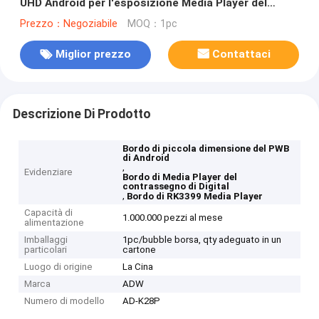
UHD Android per l'esposizione Media Player del
contrassegno di Digital
Prezzo：Negoziabile
MOQ：1pc
Miglior prezzo
Contattaci
Descrizione Di Prodotto
Bordo di piccola dimensione del PWB
di Android
,
Evidenziare
Bordo di Media Player del
contrassegno di Digital
,
Bordo di RK3399 Media Player
Capacità di
1.000.000 pezzi al mese
alimentazione
Imballaggi
1pc/bubble borsa, qty adeguato in un
particolari
cartone
Luogo di origine
La Cina
Marca
ADW
Numero di modello
AD-K28P