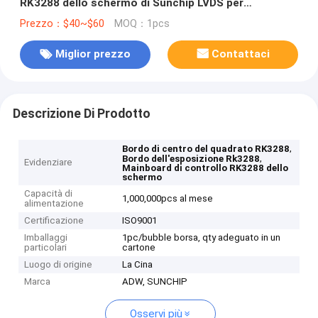
RK3288 dello schermo di Sunchip LVDS per
esposizione/vendere la macchina di posizione
Prezzo：$40~$60
MOQ：1pcs
Miglior prezzo
Contattaci
Descrizione Di Prodotto
,
Bordo di centro del quadrato RK3288
,
Bordo dell'esposizione Rk3288
Evidenziare
Mainboard di controllo RK3288 dello
schermo
Capacità di
1,000,000pcs al mese
alimentazione
Certificazione
ISO9001
Imballaggi
1pc/bubble borsa, qty adeguato in un
particolari
cartone
Luogo di origine
La Cina
Marca
ADW, SUNCHIP
Osservi più