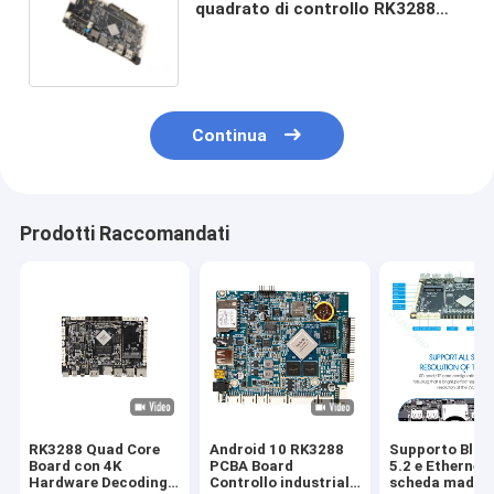
quadrato di controllo RK3288
dello schermo di Sunchip LVDS
per esposizione/vendere la
macchina di posizione
Continua
Prodotti Raccomandati
RK3288 Quad Core
Android 10 RK3288
Supporto Blue
Board con 4K
PCBA Board
5.2 e Ethernet 
Hardware Decoding
Controllo industriale
scheda madre