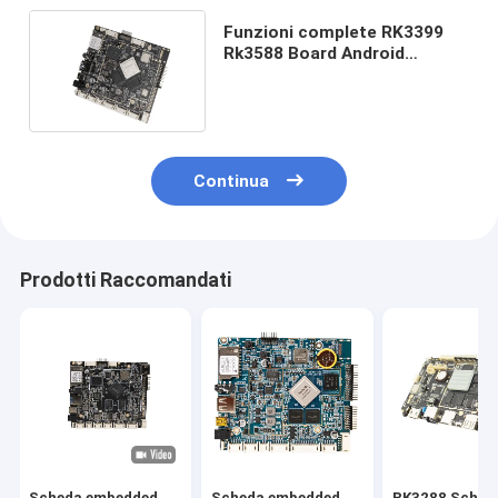
Funzioni complete RK3399
Rk3588 Board Android
Motherboard per la macchina
pubblicitaria schermo LCD
Continua
Prodotti Raccomandati
Scheda embedded
Scheda embedded
RK3288 Sched