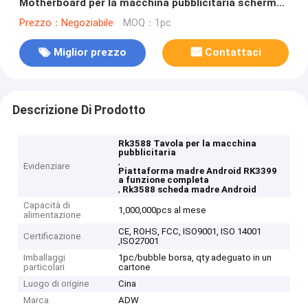
Motherboard per la macchina pubblicitaria schermo
LCD
Prezzo：Negoziabile
MOQ：1pc
Miglior prezzo
Contattaci
Descrizione Di Prodotto
Rk3588 Tavola per la macchina
pubblicitaria
,
Evidenziare
Piattaforma madre Android RK3399
a funzione completa
,
Rk3588 scheda madre Android
Capacità di
1,000,000pcs al mese
alimentazione
CE, ROHS, FCC, ISO9001, ISO 14001
Certificazione
,ISO27001
Imballaggi
1pc/bubble borsa, qty adeguato in un
particolari
cartone
Luogo di origine
Cina
Marca
ADW