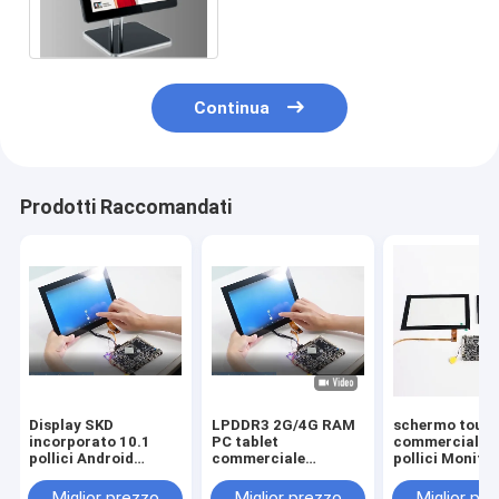
ADW1840 1920*1080P
Risoluzione
Continua
Prodotti Raccomandati
Display SKD
LPDDR3 2G/4G RAM
schermo touc
incorporato 10.1
PC tablet
commerciale 1
pollici Android
commerciale
pollici Monito
Capacitive Touch
opzionale con
pubblicitario 
Industrial Monitor
capacità di
Digital Signag
Miglior prezzo
Miglior prezzo
Miglior pr