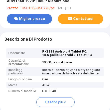
ADW1840 1920*1080P Risoluzione
Prezzo：USD150~USD220/pc
MOQ：1
Miglior prezzo
Contattaci
Descrizione Di Prodotto
,
RK3288 Android 9 Tablet PC
Evidenziare
18.5 pollici Android 9 Tablet PC
Capacità di
10000 pezzi al mese
alimentazione
Imballaggi
scatola 1pc/color, 2pcs o qty adeguato
particolari
in un cartone dalla richiesta del cliente
Luogo di origine
Cina
Marca
ADW
Numero di modello
D.C.-1840
Osservi più