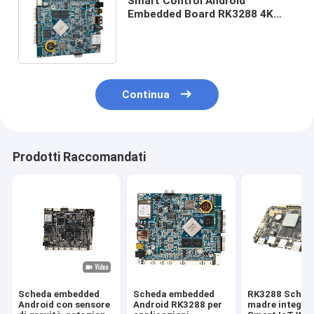
Smart Control Android
Embedded Board RK3288 4K
MainBoard PCBA
personalizzato con interfaccia
EDP
Continua
Prodotti Raccomandati
Scheda embedded
Scheda embedded
RK3288 Sched
Android con sensore
Android RK3288 per
madre integra