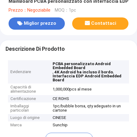
MainBoard PCBA personalizzato con interfaccia EDP
Prezzo：Negoziabile
MOQ：1pc
Miglior prezzo
Contattaci
Descrizione Di Prodotto
PCBA personalizzato Android
Embedded Board
Evidenziare
,
,
4K Android ha incluso il bordo
Interfaccia EDP Android Embedded
Board
Capacità di
1,000,000pcs al mese
alimentazione
Certificazione
CE ROHS
Imballaggi
1pc/bubble borsa, qty adeguato in un
particolari
cartone
Luogo di origine
CINESE
Marca
Sunchip