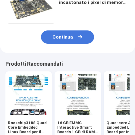
incastonato i pixel di memoria
800W del bordo 1GB DDR3
16GB di Linux per esposizione
Continua
Prodotti Raccomandati
Rockchip3188 Quad
16 GB EMMC
Quad-core A9
Core Embedded
Interactive Smart
Embedded Lin
Linux Board per il
Boards 1 GB di RAM e
Board per Inte