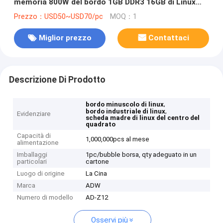
memoria 800W del bordo 1GB DDR3 16GB di Linux
per esposizione
Prezzo：USD50~USD70/pc
MOQ：1
Miglior prezzo
Contattaci
Descrizione Di Prodotto
,
bordo minuscolo di linux
,
bordo industriale di linux
Evidenziare
scheda madre di linux del centro del
quadrato
Capacità di
1,000,000pcs al mese
alimentazione
Imballaggi
1pc/bubble borsa, qty adeguato in un
particolari
cartone
Luogo di origine
La Cina
Marca
ADW
Numero di modello
AD-Z12
Osservi più