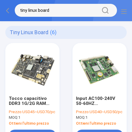
Tiny Linux Board
(6)
Tocco capacitivo
Input AC100-240V
DDR3 1G/2G RAM
50-60HZ
Linux del punto
dell'interfaccia del
Prezzo:
USD45~USD70/pc
Prezzo:
USD40~USD50/pc
multi- minuscolo del
bordo incluso
MOQ:
1
MOQ:
1
bordo RJ45 di 4 IO
RK3188 LVDS del CPU
Linux
Ottieni l'ultimo prezzo
Ottieni l'ultimo prezzo