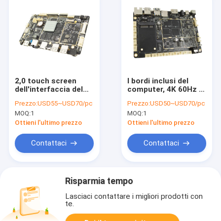
2,0 touch screen
I bordi inclusi del
dell'interfaccia del
computer, 4K 60Hz il
bordo incastonato
RJ45 HDCP hanno
Prezzo:
USD55~USD70/pc
Prezzo:
USD50~USD70/pc
frequenza RK3288
incluso i bordi di CPU
MOQ:
1
MOQ:
1
I2C del gigahertz
Linux
Ottieni l'ultimo prezzo
Ottieni l'ultimo prezzo
Contattaci
Contattaci
Risparmia tempo
Lasciaci contattare i migliori prodotti con
te.