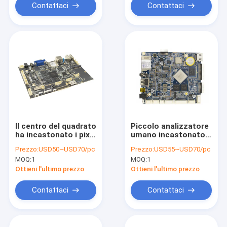
Contattaci
Contattaci
Il centro del quadrato
Piccolo analizzatore
ha incastonato i pixel
umano incastonato
di memoria 800W del
2GB 4GB RAM di NFC
Prezzo:
USD50~USD70/pc
Prezzo:
USD55~USD70/pc
bordo 1GB DDR3
del sensore RFID del
MOQ:
1
MOQ:
1
16GB di Linux per
bordo di Linux 2,2
esposizione
gigahertz
Ottieni l'ultimo prezzo
Ottieni l'ultimo prezzo
Contattaci
Contattaci