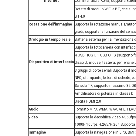
Internet
Con interfaccia RJ45, supporta Ethe
Dotato di modulo WIFI e BT, che suppo
BT4.0
Rotazione dell'immagine
Supporta la rotazione manuale/automa
gradi, supporta la funzione del senso
Orologio in tempo reale
Batteria esterna per l'alimentazione d
Supporta la fotocamera con interfacci
4 USB HOST, 1 USB OTG (supporto 
Dispositivo di interfaccia
disco U, mouse, tastiera, periferiche
3 gruppi di porte seriali.Supporta il 
NFC, stampante, lettore di schede, ec
Scheda TF, supporto massimo 32 G
Amplificatore di potenza in classe D:
Uscita HDMI 2.0
Audio
Formato MP3, WMA, WAV, APE, FLAC
video
Supporta la decodifica video 4K 60fp
1080P 100fps H.265/H.264.Supporta 
Immagine
Supporta la navigazione in JPG, BMP, 