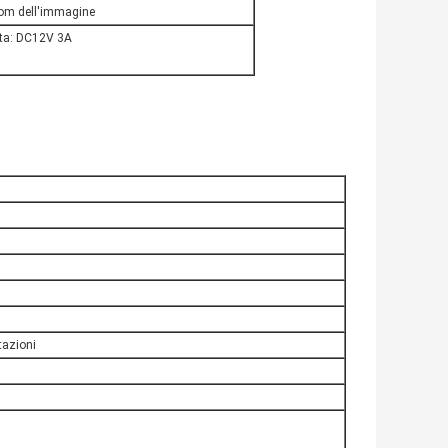
oom dell'immagine
ita: DC12V 3A
tazioni