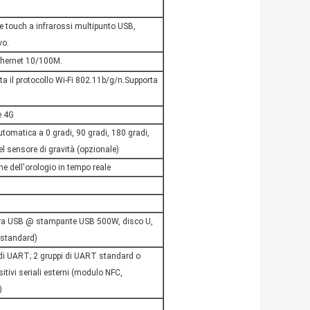
e touch a infrarossi multipunto USB,
vo.
thernet 10/100M.
a il protocollo Wi-Fi 802.11b/g/n.Supporta
e 4G
omatica a 0 gradi, 90 gradi, 180 gradi,
l sensore di gravità (opzionale)
ne dell'orologio in tempo reale
ra USB @ stampante USB 500W, disco U,
 standard)
o di UART; 2 gruppi di UART standard o
tivi seriali esterni (modulo NFC,
)