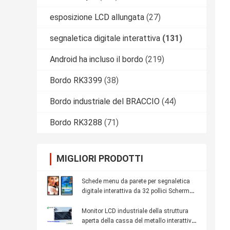
esposizione LCD allungata
(27)
segnaletica digitale interattiva
(131)
Android ha incluso il bordo
(219)
Bordo RK3399
(38)
Bordo industriale del BRACCIO
(44)
Bordo RK3288
(71)
MIGLIORI PRODOTTI
Schede menu da parete per segnaletica
digitale interattiva da 32 pollici Schermo
LCD video FHD IPS
Monitor LCD industriale della struttura
aperta della cassa del metallo interattivo