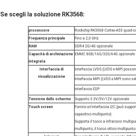
Se scegli la soluzione RK3568:
processore
Rockchip RK3568 Cortex-A55 quad-cor
Frequenza principale
Fino a 2,0 GHz
RAM
DDR4 2G/4G opzionale
Capacità di archiviazione
EMMC 8GB/16G/32G/64G opzionale (
integrata
Interfaccia di
Interfaccia LVDS (LVDS e MIPI posson
visualizzazione
Interfaccia MIPI (LVDS e MIPI sono sel
Interfaccia EDP
Tensione dello schermo
Supporto 3.3V/5V/12V opzionale
Touch screen
Fornire un'interfaccia I2C (può support
capacitivo multipunto).
Supporta il tocco a infrarossi multipu
multipunto, il tocco ottico multipunto