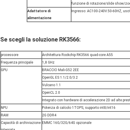
funzione di rotazione/slide show/z
Adattatore di
Ingresso: AC100-240V.50-60HZ, usc
alimentazione
Se scegli la soluzione RK3566:
processore
Architettura Rockchip RK3566 quad-core A55
Frequenza principale
1,8 GHz
GPU
BRACCIO Mali-G52 2EE
OpenGL ES 1.1/2.0/3.2
Vulcano 1.1
OpenCL 2.0
Integrato con hardware di accelerazione 2D ad alte pres
NPU
Potenza di calcolo 1TOPS, supporto int8/int16
RAM
2G DDR4
Capacità di archiviazione
EMMC 16G/32G/64G opzionale
integrata