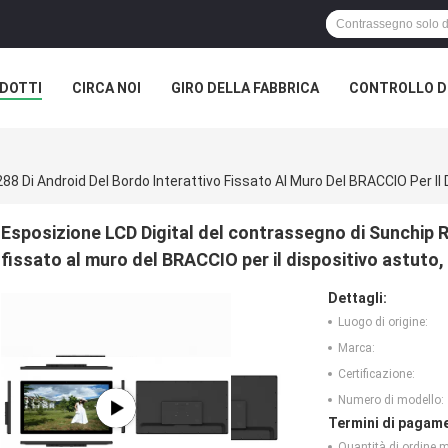
DOTTI
CIRCA NOI
GIRO DELLA FABBRICA
CONTROLLO DI
Esposizione LCD Digital del contrassegno di Sunchip R
fissato al muro del BRACCIO per il dispositivo astuto,
Dettagli:
Luogo di origine:
Marca:
Certificazione:
Numero di modello:
Termini di pagame
Quantità di ordine 