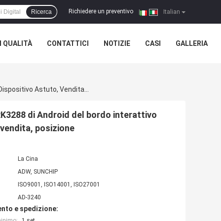
Richiedere un preventivo
Ricerca
|
Italian
 QUALITÀ
CONTATTICI
NOTIZIE
CASI
GALLERIA
Esposizione LCD Digital Del Contrassegno Di Sunchip RK3288 Di Android Del Bordo Interattivo Fissato Al Muro Del BRACCIO Per Il Dispositivo Astuto, Vendita, Posizione
K3288 di Android del bordo interattivo
 vendita, posizione
La Cina
ADW, SUNCHIP
ISO9001, ISO14001, ISO27001
AD-3240
nto e spedizione:
minimo:
1 set