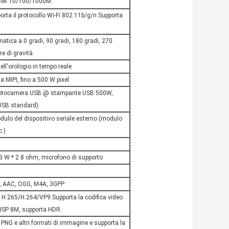
rnet 10/100/1000M.
rta il protocollo Wi-Fi 802.11b/g/n.Supporta
tica a 0 gradi, 90 gradi, 180 gradi, 270
re di gravità
ell'orologio in tempo reale
a MIPI, fino a 500 W pixel
fotocamera USB @ stampante USB 500W,
 USB standard)
modulo del dispositivo seriale esterno (modulo
c.)
B
 3 W * 2 8 ohm, microfono di supporto
, AAC, OGG, M4A, 3GPP
s H.265/H.264/VP9.Supporta la codifica video
ISP 8M, supporta HDR.
PNG e altri formati di immagine e supporta la