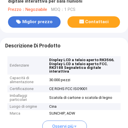
digitale interattiva per sala riunioni
Prezzo：Negoziabile
MOQ：1 PCS
Miglior prezzo
Contattaci
Descrizione Di Prodotto
,
Display LCD a telaio aperto RK3566
,
Display LCD a telaio aperto FCC
Evidenziare
RK3188 Segnaletica digitale
interattiva
Capacità di
30.000 pezzi
alimentazione
Certificazione
CE ROHS FCC ISO9001
Imballaggi
Scatola di cartone o scatola di legno
particolari
Luogo di origine
Cina
Marca
SUNCHIP, ADW
Osservi più